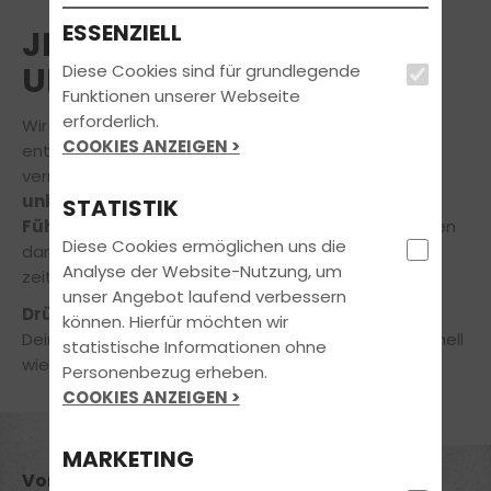
ESSENZIELL
JETZT ONLINE ANMELDEN
UND DURCHSTARTEN!
Diese Cookies sind für grundlegende
Funktionen unserer Webseite
erforderlich.
Wir freuen uns, dass Du Dich für unsere Fahrschule
COOKIES ANZEIGEN >
entschieden hast! Um lästige Wartezeiten zu
vermeiden, kannst Du Dir
hier bequem und
unkompliziert Deinen Platz zur
STATISTIK
Führerscheinausbildung reservieren.
Wir bereiten
Diese Cookies ermöglichen uns die
dann alle Unterlagen für Dich vor und setzen uns
Analyse der Website-Nutzung, um
zeitnah mit Dir in Verbindung.
unser Angebot laufend verbessern
Drück aufs Gaspedal
und sichere Dir noch heute
können. Hierfür möchten wir
Deinen Platz in unserer Fahrschule, damit Du so schnell
statistische Informationen ohne
wie möglich mit der Ausbildung beginnen kannst.
Personenbezug erheben.
COOKIES ANZEIGEN >
MARKETING
Vorname *