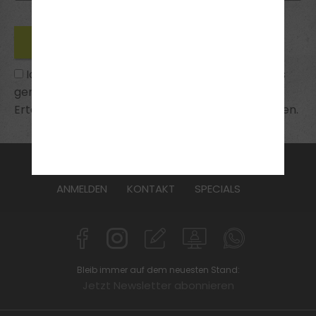
Ich habe die
Datenschutzhinweise
zur Kenntnis
genommen und bin mit ihnen einverstanden.
Erteilte Einwilligungen kann ich jederzeit widerrufen.
FAHRSCHULE
FüHRERSCHEIN
AKTUELLES
ANMELDEN
KONTAKT
SPECIALS
Bleib immer auf dem neuesten Stand:
Jetzt Newsletter abonnieren