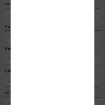
Ort *
Handynummer *
Geburtsdatum
Geburtsort
Führerschein