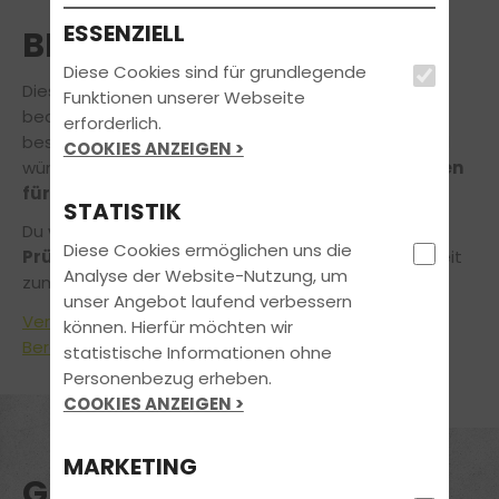
ESSENZIELL
BESTANDEN
Diese Cookies sind für grundlegende
Diese
fröhlichen Gesichter
können nur eins
Funktionen unserer Webseite
bedeuten: Sie haben bei uns den Führerschein
erforderlich.
bestanden! Wir gratulieren von ganzem Herzen und
COOKIES ANZEIGEN >
wünschen Euch
alles Gute und viel Fahrvergnügen
für die Zukunft.
STATISTIK
Du willst genauso
stolz und zufrieden aus der
Diese Cookies ermöglichen uns die
Prüfung kommen?
Wir verhelfen Dir in kürzester Zeit
Analyse der Website-Nutzung, um
zum Führerschein!
unser Angebot laufend verbessern
Vereinbare noch heute einen unverbindlichen
können. Hierfür möchten wir
Beratungstermin
!
statistische Informationen ohne
Personenbezug erheben.
COOKIES ANZEIGEN >
MARKETING
GLÜCKWUNSCH!