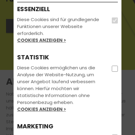
ESSENZIELL
Diese Cookies sind für grundlegende
Jetzt Kontakt aufnehmen
Funktionen unserer Webseite
erforderlich.
COOKIES ANZEIGEN >
STATISTIK
Diese Cookies ermöglichen uns die
Analyse der Website-Nutzung, um
AKTUELLES
unser Angebot laufend verbessern
können. Hierfür möchten wir
Natürlich steht
Deine
Führerscheinausbildung
für
statistische Informationen ohne
uns immer an erster Stelle. Doch auch darüber hinaus
Personenbezug erheben.
hält unsere Fahrschule für Dich eine Vielzahl
COOKIES ANZEIGEN >
zusätzlicher
attraktiver Angebote bereit.
An dieser
Stelle findest Du aktuelle Informationen und
MARKETING
Impressionen zu Veranstaltungen, News und