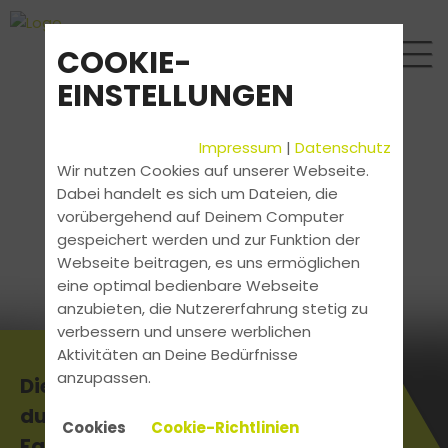
COOKIE-
EINSTELLUNGEN
Impressum
|
Datenschutz
Wir nutzen Cookies auf unserer Webseite.
Dabei handelt es sich um Dateien, die
vorübergehend auf Deinem Computer
gespeichert werden und zur Funktion der
Webseite beitragen, es uns ermöglichen
eine optimal bedienbare Webseite
anzubieten, die Nutzererfahrung stetig zu
verbessern und unsere werblichen
Aktivitäten an Deine Bedürfnisse
anzupassen.
Die aktuellsten News erhältst
du direkt bei uns in der
Cookies
Cookie-Richtlinien
Fahrschule.