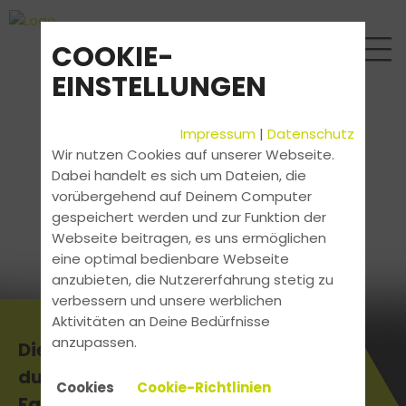
COOKIE-
EINSTELLUNGEN
Impressum
|
Datenschutz
Wir nutzen Cookies auf unserer Webseite.
Dabei handelt es sich um Dateien, die
vorübergehend auf Deinem Computer
gespeichert werden und zur Funktion der
Webseite beitragen, es uns ermöglichen
eine optimal bedienbare Webseite
anzubieten, die Nutzererfahrung stetig zu
verbessern und unsere werblichen
Aktivitäten an Deine Bedürfnisse
anzupassen.
Die aktuellsten News erhältst
du direkt bei uns in der
Cookies
Cookie-Richtlinien
Fahrschule.