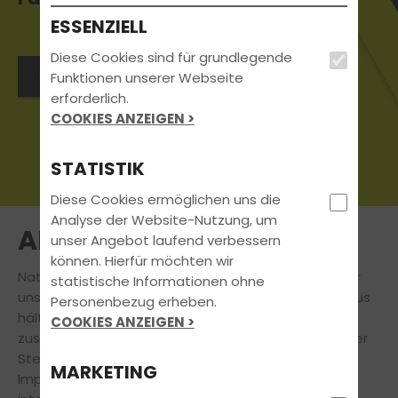
ESSENZIELL
Diese Cookies sind für grundlegende
Jetzt Kontakt aufnehmen
Funktionen unserer Webseite
erforderlich.
COOKIES ANZEIGEN >
STATISTIK
Diese Cookies ermöglichen uns die
Analyse der Website-Nutzung, um
AKTUELLES
unser Angebot laufend verbessern
können. Hierfür möchten wir
Natürlich steht
Deine
Führerscheinausbildung
für
statistische Informationen ohne
uns immer an erster Stelle. Doch auch darüber hinaus
Personenbezug erheben.
hält unsere Fahrschule für Dich eine Vielzahl
COOKIES ANZEIGEN >
zusätzlicher
attraktiver Angebote bereit.
An dieser
Stelle findest Du aktuelle Informationen und
MARKETING
Impressionen zu Veranstaltungen, News und